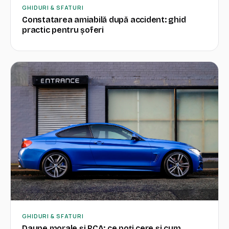
GHIDURI & SFATURI
Constatarea amiabilă după accident: ghid
practic pentru șoferi
GHIDURI & SFATURI
Daune morale și RCA: ce poți cere și cum