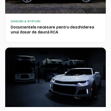
GHIDURI & SFATURI
Documentele necesare pentru deschiderea
unui dosar de daună RCA