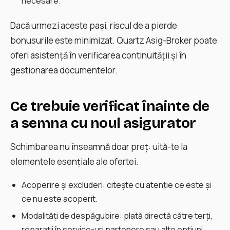
necesare.
Dacă urmezi aceste pași, riscul de a pierde
bonusurile este minimizat. Quartz Asig-Broker poate
oferi asistență în verificarea continuității și în
gestionarea documentelor.
Ce trebuie verificat înainte de
a semna cu noul asigurator
Schimbarea nu înseamnă doar preț: uită-te la
elementele esențiale ale ofertei.
Acoperire și excluderi: citește cu atenție ce este şi
ce nu este acoperit.
Modalități de despăgubire: plată directă către terți,
reparații în service-uri partenere sau alte opțiuni.