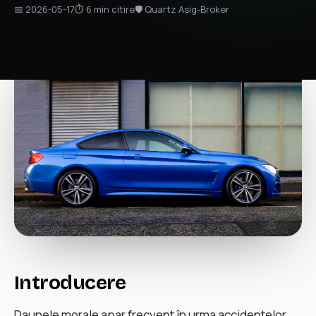
📅 2026-05-17
⏱ 6 min citire
🛡 Quartz Asig-Broker
Introducere
Daunele morale apar frecvent în urma accidentelor