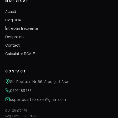
NAVIGARE
Acasă
Blog RCA
Întrebări frecvente
Despre noi
Contact
Calculator RCA ↗
CONTACT
Str. Poetului, Nr. 66, Arad, jud. Arad
0721 183 183
suportquartzbroker@gmail.com
CUI: 28473475
Reg. Com.: J02/570/2011