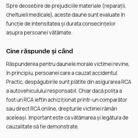
Spre deosebire de prejudiciile materiale (reparaţii,
cheltuieli medicale), aceste daune sunt evaluate în
funcţie de intensitatea şi durata consecinţelor
asupra persoanei vătămate.
Cine răspunde și când
Răspunderea pentru daunele morale victimei revine,
în principiu, persoanei care a cauzat accidentul.
Practic, despăgubirile sunt plătite din asigurarea RCA
a autovehiculului responsabil. Chiar dacă poliţa a
fost un RCA ieftin achiziționat printr-un comparător
sau direct RCA online, drepturile victimei rămân
aceleaşi. Important este ca vătămarea și legătura de
cauzalitate să fie demonstrate.