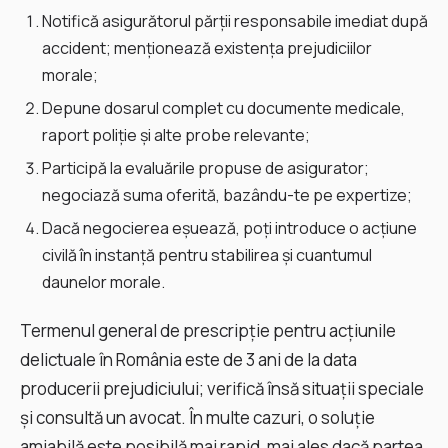
Notifică asigurătorul părții responsabile imediat după
accident; menţionează existenţa prejudiciilor
morale;
Depune dosarul complet cu documente medicale,
raport poliţie şi alte probe relevante;
Participă la evaluările propuse de asigurator;
negociază suma oferită, bazându-te pe expertize;
Dacă negocierea eşuează, poţi introduce o acţiune
civilă în instanţă pentru stabilirea şi cuantumul
daunelor morale.
Termenul general de prescripţie pentru acţiunile
delictuale în România este de 3 ani de la data
producerii prejudiciului; verifică însă situaţii speciale
şi consultă un avocat. În multe cazuri, o soluţie
amiabilă este posibilă mai rapid, mai ales dacă partea