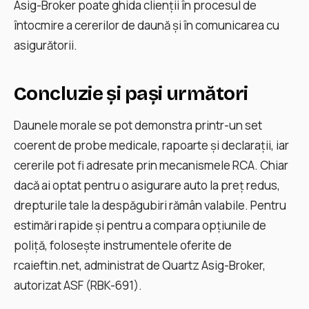
Asig-Broker poate ghida clienţii în procesul de
întocmire a cererilor de daună şi în comunicarea cu
asigurătorii.
Concluzie și pași următori
Daunele morale se pot demonstra printr-un set
coerent de probe medicale, rapoarte şi declaraţii, iar
cererile pot fi adresate prin mecanismele RCA. Chiar
dacă ai optat pentru o asigurare auto la preţ redus,
drepturile tale la despăgubiri rămân valabile. Pentru
estimări rapide şi pentru a compara opţiunile de
poliţă, folosește instrumentele oferite de
rcaieftin.net, administrat de Quartz Asig-Broker,
autorizat ASF (RBK-691).