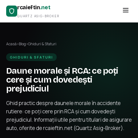
rcaieftin
.net
QUARTZ ASIG-BROKER
Acasă
›
Blog
›
Ghiduri & Sfaturi
GHIDURI & SFATURI
Daune morale și RCA: ce poți
cere și cum dovedești
prejudiciul
Ghid practic despre daunele morale în accidente
rutiere: ce poți cere prin RCA și cum dovedești
prejudiciul. Informații utile pentru titulari de asigurare
auto, oferite de rcaieftin.net (Quartz Asig-Broker).