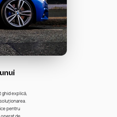
unui
 ghid explică,
 soluționarea.
ice pentru
e operat de