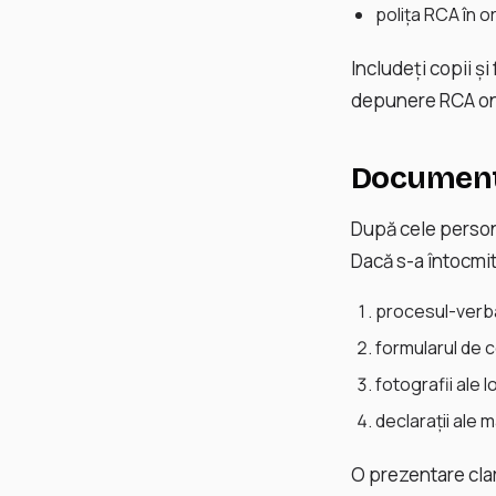
polița RCA în o
Includeți copii ș
depunere RCA on
Documente
După cele person
Dacă s-a întocmit
procesul-verbal
formularul de 
fotografii ale l
declarații ale 
O prezentare clar