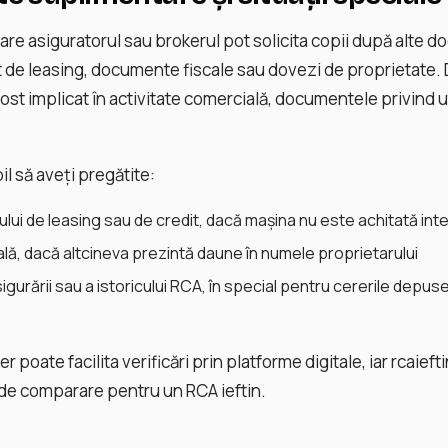
n care asiguratorul sau brokerul pot solicita copii după alte 
t de leasing, documente fiscale sau dovezi de proprietate
ost implicat în activitate comercială, documentele privind ut
l să aveți pregătite:
lui de leasing sau de credit, dacă mașina nu este achitată int
lă, dacă altcineva prezintă daune în numele proprietarului
sigurării sau a istoricului RCA, în special pentru cererile depuse
 poate facilita verificări prin platforme digitale, iar rcaief
i de comparare pentru un RCA ieftin.