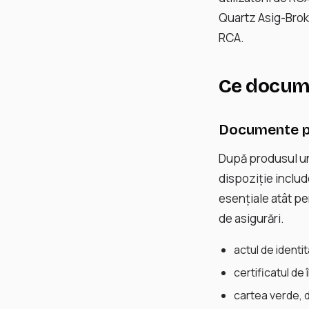
Quartz Asig-Broke
RCA.
Ce docume
Documente pe
După produsul unu
dispoziție includ
esențiale atât pe
de asigurări.
actul de identi
certificatul de 
cartea verde, 