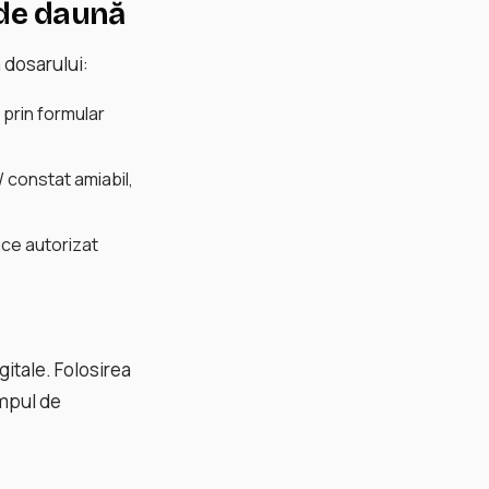
 de daună
 dosarului:
 prin formular
 constat amiabil,
ice autorizat
gitale. Folosirea
impul de