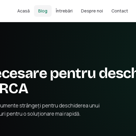
Acasă
Blog
Întrebări
Despre noi
Contact
cesare pentru desch
 RCA
ocumente strângeți pentru deschiderea unui
aturi pentru o soluționare mai rapidă.