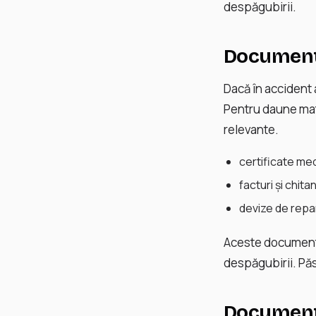
despăgubirii.
Documente
Dacă în accident
Pentru daune mate
relevante.
certificate med
facturi și chit
devize de repar
Aceste documente
despăgubirii. Păst
Documente