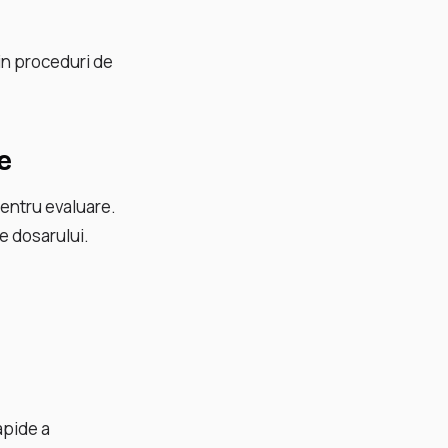
rin proceduri de
e
entru evaluare.
e dosarului.
apide a