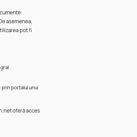
documente:
. De asemenea,
ilizarea pot fi
egral
 prin portalul unui
tin.net oferă acces