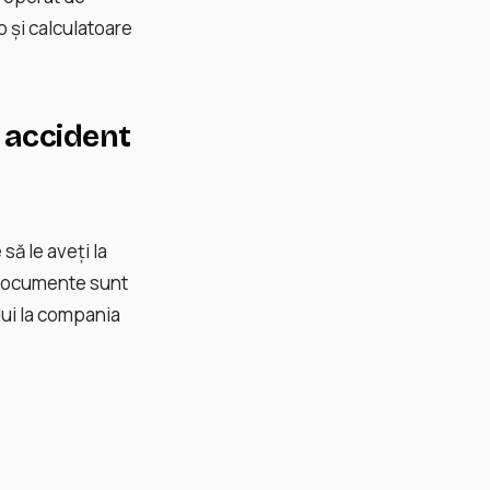
o și calculatoare
 accident
să le aveți la
e documente sunt
lui la compania