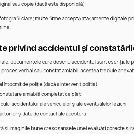
riginal sau copie (dacă este disponibilă)
i fotografii clare; multe firme acceptă atașamente digitale p
line.
 privind accidentul și constatăril
ale, documentele care descriu accidentul sunt esențiale p
 proces verbal sau constat amiabil, acestea trebuie anexat
 întocmit de poliție (dacă a intervenit poliția)
constatare amiabilă completat de părți
ocului accidentului, ale vehiculelor și ale eventualelor leziuni
martorilor și date de contact ale acestora
ă și imaginile bune cresc șansele unei evaluări corecte și r