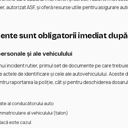
r, autorizat ASF, și oferă resurse utile pentru asigurare aut
nte sunt obligatorii imediat după
rsonale și ale vehiculului
i incident rutier, primul set de documente pe care trebuie 
e actele de identificare și cele ale autovehiculului. Acest
ntru raportarea la poliție, cât și pentru deschiderea dosaru
tate al conducătorului auto
înmatriculare al vehiculului (talon)
dacă este cazul