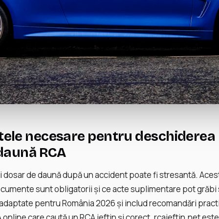
le necesare pentru deschiderea 
 daună RCA
 dosar de daună după un accident poate fi stresantă. Acest
cumente sunt obligatorii și ce acte suplimentare pot grăbi
t adaptate pentru România 2026 și includ recomandări pract
A online care caută un RCA ieftin și corect. rcaieftin.net est