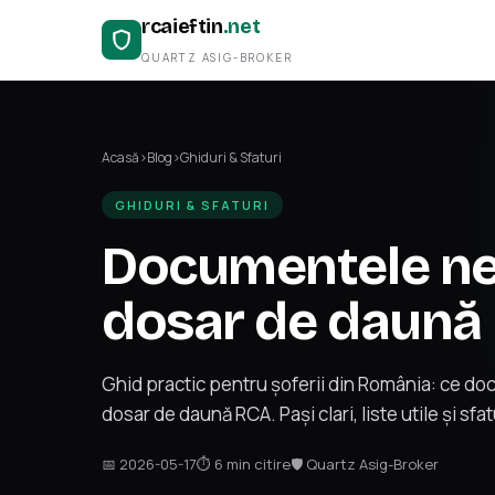
rcaieftin
.net
QUARTZ ASIG-BROKER
Acasă
›
Blog
›
Ghiduri & Sfaturi
GHIDURI & SFATURI
Documentele ne
dosar de daună
Ghid practic pentru șoferii din România: ce d
dosar de daună RCA. Pași clari, liste utile și sf
📅 2026-05-17
⏱ 6 min citire
🛡 Quartz Asig-Broker