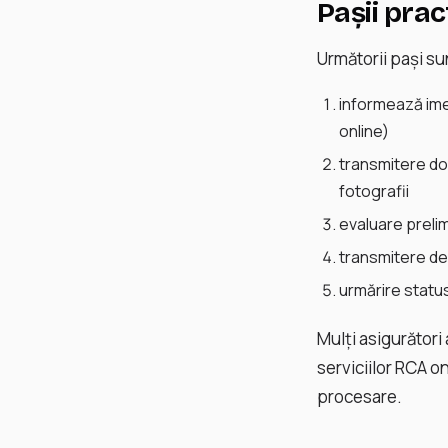
Pașii pra
Următorii pași su
informează ime
online)
transmitere do
fotografii
evaluare preli
transmitere dev
urmărire status
Mulți asigurători
serviciilor RCA o
procesare.