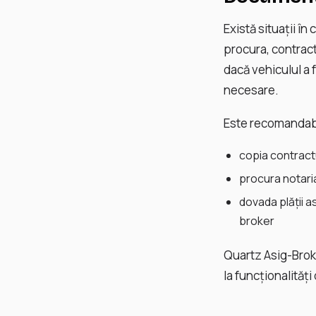
Există situații î
procura, contrac
dacă vehiculul a f
necesare.
Este recomandabi
copia contractu
procura notaria
dovada plății a
broker
Quartz Asig-Broker
la funcționalităț