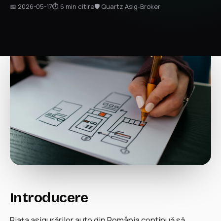
📅 2026-05-17
⏱ 6 min citire
🛡 Quartz Asig-Broker
Introducere
Piața asigurărilor auto din România continuă să