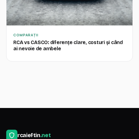
COMPARAȚII
RCA vs CASCO: diferențe clare, costuri și când
ai nevoie de ambele
rcaieftin
.net