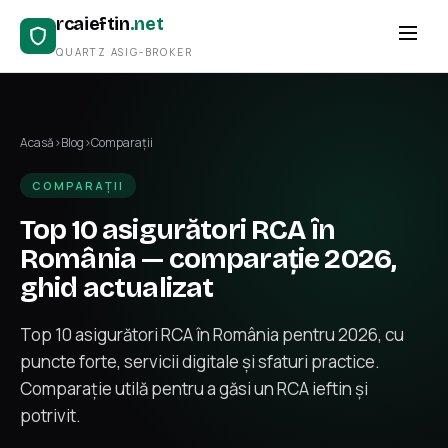
rcaieftin
.net
QUARTZ ASIG-BROKER
Acasă
›
Blog
›
Comparații
COMPARAȚII
Top 10 asigurători RCA în
România — comparație 2026,
ghid actualizat
Top 10 asigurători RCA în România pentru 2026, cu
puncte forte, servicii digitale și sfaturi practice.
Comparație utilă pentru a găsi un RCA ieftin și
potrivit.