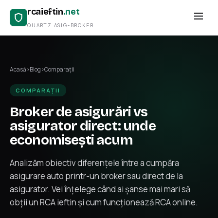
rcaieftin
.net
QUARTZ ASIG-BROKER
Acasă
›
Blog
›
Comparații
COMPARAȚII
Broker de asigurări vs
asigurator direct: unde
economisești acum
Analizăm obiectiv diferențele între a cumpăra
asigurare auto printr-un broker sau direct de la
asigurator. Vei înțelege când ai șanse mai mari să
obții un RCA ieftin și cum funcționează RCA online.