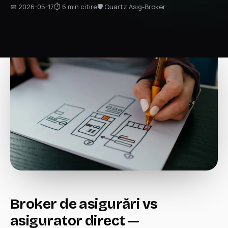
📅 2026-05-17
⏱ 6 min citire
🛡 Quartz Asig-Broker
Broker de asigurări vs
asigurator direct —