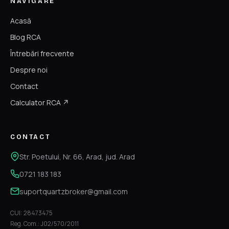
NAVIGARE
Acasă
Blog RCA
Întrebări frecvente
Despre noi
Contact
Calculator RCA ↗
CONTACT
Str. Poetului, Nr. 66, Arad, jud. Arad
0721 183 183
suportquartzbroker@gmail.com
CUI: 28473475
Reg. Com.: J02/570/2011