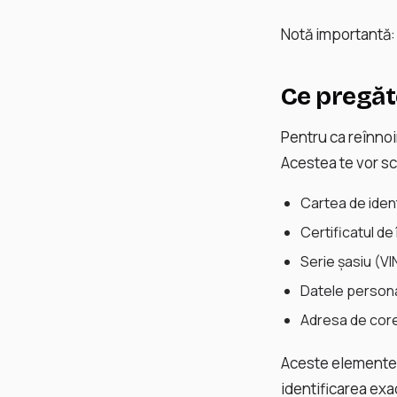
Notă importantă: 
Ce pregăte
Pentru ca reînnoi
Acestea te vor scu
Cartea de ident
Certificatul de
Serie șasiu (VI
Datele persona
Adresa de core
Aceste elemente s
identificarea exa