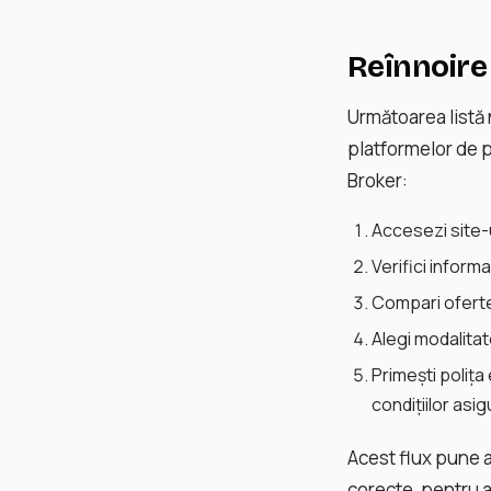
Reînnoire 
Următoarea listă 
platformelor de p
Broker:
Accesezi site-u
Verifici inform
Compari ofertel
Alegi modalitat
Primești polița
condițiilor asig
Acest flux pune a
corecte, pentru a