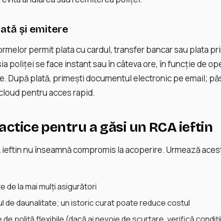
ată și emitere
ormelor permit plata cu cardul, transfer bancar sau plata pri
ia poliței se face instant sau în câteva ore, în funcție de op
rne. După plată, primești documentul electronic pe email; pă
 cloud pentru acces rapid.
actice pentru a găsi un RCA ieftin
 ieftin nu înseamnă compromis la acoperire. Urmează ace
de la mai mulți asigurători
cul de daunalitate; un istoric curat poate reduce costul
de poliță flexibile (dacă ai nevoie de scurtare, verifică condiții