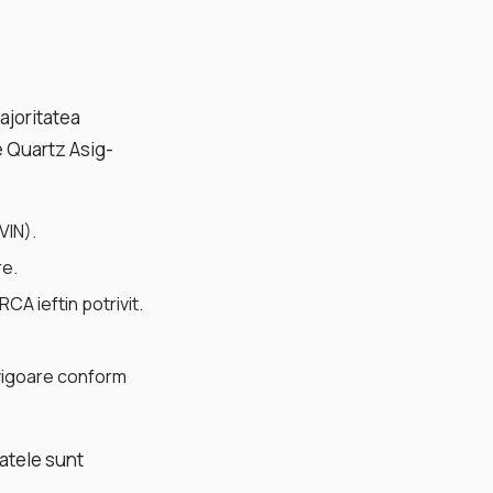
ajoritatea
e Quartz Asig-
VIN).
re.
CA ieftin potrivit.
n vigoare conform
datele sunt