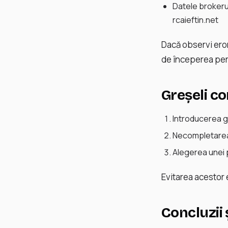
Datele brokeru
rcaieftin.net
Dacă observi eror
de începerea per
Greșeli co
Introducerea gr
Necompletarea 
Alegerea unei p
Evitarea acestor 
Concluzii 