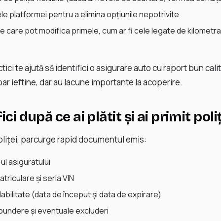
ele platformei pentru a elimina opțiunile nepotrivite
e care pot modifica primele, cum ar fi cele legate de kilometraj
ci te ajută să identifici o asigurare auto cu raport bun cali
par ieftine, dar au lacune importante la acoperire.
ici după ce ai plătit și ai primit poli
liței, parcurge rapid documentul emis:
ul asiguratului
triculare și seria VIN
abilitate (data de început și data de expirare)
spundere și eventuale excluderi