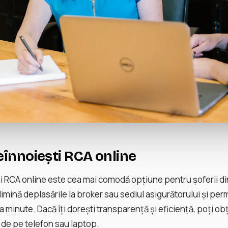
eînnoiești RCA online
ei RCA online este cea mai comodă opțiune pentru șoferii d
imină deplasările la broker sau sediul asigurătorului și pe
va minute. Dacă îți dorești transparență și eficiență, poți ob
t de pe telefon sau laptop.