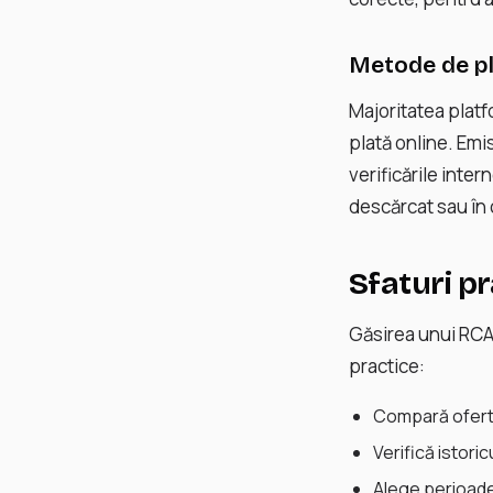
Metode de pl
Majoritatea platf
plată online. Emis
verificările inte
descărcat sau în
Sfaturi pr
Găsirea unui RCA
practice:
Compară oferte 
Verifică istori
Alege perioade 