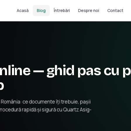
Acasă
Blog
Întrebări
Despre noi
Contact
line — ghid pas cu p
p
 România: ce documente îți trebuie, pașii
. Procedură rapidă și sigură cu Quartz Asig-