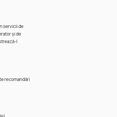
n servicii de
erator și de
strează-l
ste recomandări
le)