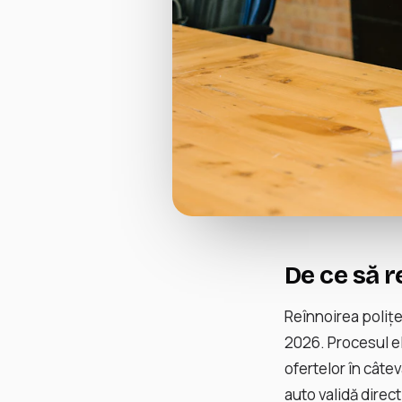
De ce să r
Reînnoirea poliț
2026. Procesul el
ofertelor în câte
auto validă direc