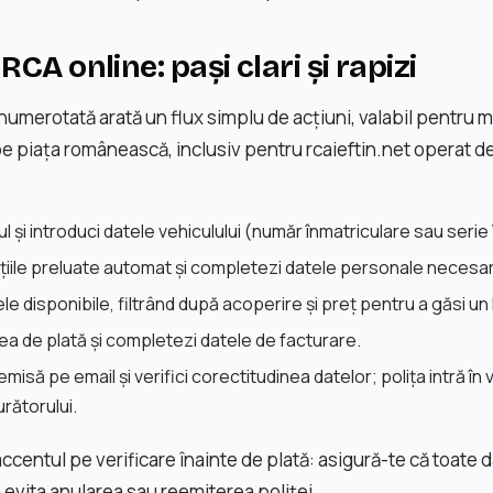
RCA online: pași clari și rapizi
numerotată arată un flux simplu de acțiuni, valabil pentru m
e piața românească, inclusiv pentru rcaieftin.net operat d
l și introduci datele vehiculului (număr înmatriculare sau serie 
ațiile preluate automat și completezi datele personale necesa
e disponibile, filtrând după acoperire și preț pentru a găsi un R
ea de plată și completezi datele de facturare.
 emisă pe email și verifici corectitudinea datelor; polița intră î
urătorului.
ccentul pe verificare înainte de plată: asigură-te că toate 
 evita anularea sau reemiterea poliței.