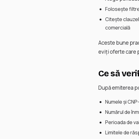
Folosește filtr
Citește clauzel
comercială
Aceste bune practi
eviți oferte care 
Ce să verif
După emiterea po
Numele și CNP-
Numărul de înma
Perioada de val
Limitele de ră