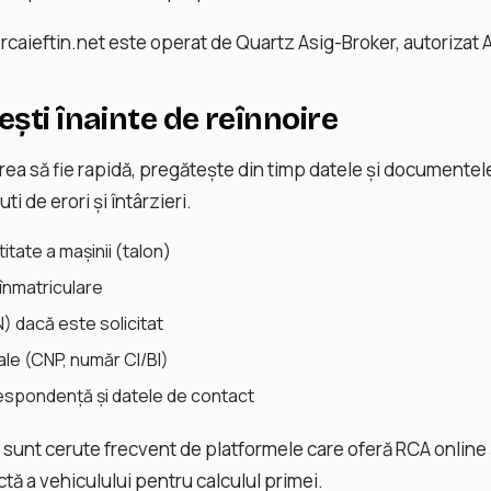
rcaieftin.net este operat de Quartz Asig-Broker, autorizat 
ști înainte de reînnoire
rea să fie rapidă, pregătește din timp datele și documente
ti de erori și întârzieri.
itate a mașinii (talon)
 înmatriculare
N) dacă este solicitat
le (CNP, număr CI/BI)
spondență și datele de contact
unt cerute frecvent de platformele care oferă RCA online ș
ctă a vehiculului pentru calculul primei.