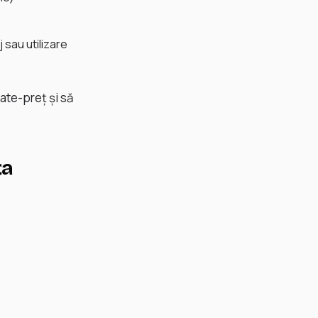
 sau utilizare
tate-preț și să
ța