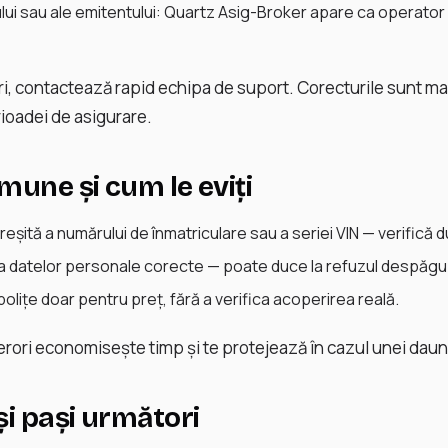
lui sau ale emitentului: Quartz Asig-Broker apare ca operator 
i, contactează rapid echipa de suport. Corecturile sunt ma
ioadei de asigurare.
mune și cum le eviți
eșită a numărului de înmatriculare sau a seriei VIN — verifică d
datelor personale corecte — poate duce la refuzul despăgubi
olițe doar pentru preț, fără a verifica acoperirea reală.
erori economisește timp și te protejează în cazul unei daun
și pași următori