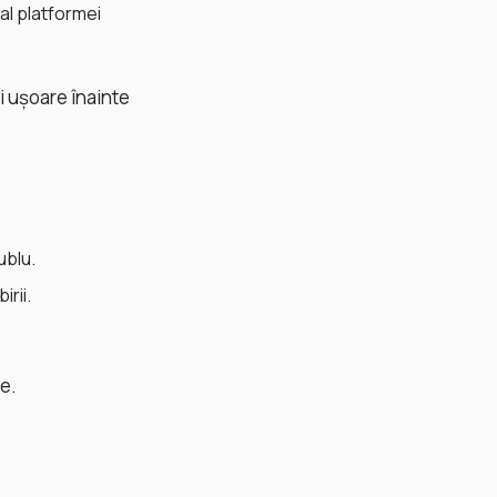
al platformei
i ușoare înainte
ublu.
rii.
e.