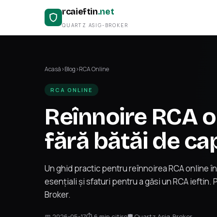
rcaieftin
.net
QUARTZ ASIG-BROKER
Acasă
›
Blog
›
RCA Online
RCA ONLINE
Reînnoire RCA on
fără bătăi de ca
Un ghid practic pentru reînnoirea RCA online în
esențiali și sfaturi pentru a găsi un RCA ieftin
Broker.
📅 2026-05-17
⏱ 6 min citire
🛡 Quartz Asig-Broker