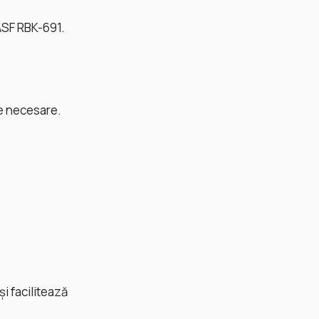
ASF RBK-691.
le necesare.
i facilitează