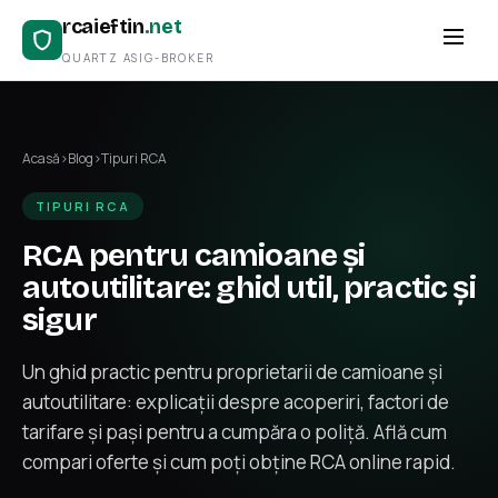
rcaieftin
.net
QUARTZ ASIG-BROKER
Acasă
›
Blog
›
Tipuri RCA
TIPURI RCA
RCA pentru camioane și
autoutilitare: ghid util, practic și
sigur
Un ghid practic pentru proprietarii de camioane și
autoutilitare: explicații despre acoperiri, factori de
tarifare și pași pentru a cumpăra o poliță. Află cum
compari oferte și cum poți obține RCA online rapid.