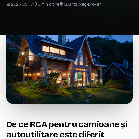
📅 2026-05-17
⏱ 6 min citire
🛡 Quartz Asig-Broker
De ce RCA pentru camioane și
autoutilitare este diferit