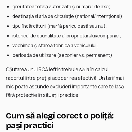
greutatea totală autorizată și numărul de axe;
destinația și aria de circulație (național/internțional);
tipul încărcăturii (marfă periculoasă sau nu);
istoricul de daunalitate al proprietarului/companiei;
vechimea și starea tehnică a vehiculului;
perioada de utilizare (sezonier vs. permanent).
Căutarea unui RCA ieftin trebuie să ia în calcul
raportul între preţ și acoperirea efectivă. Un tarif mai
mic poate ascunde excluderi importante care te lasă
fără protecţie în situaţii practice.
Cum să alegi corect o poliță:
pași practici